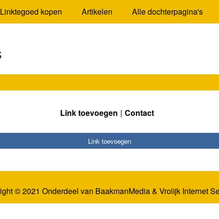
Linktegoed kopen
Artikelen
Alle dochterpagina's
s
Link toevoegen
Contact
Link toevoegen
ight © 2021 Onderdeel van
BaakmanMedia
&
Vrolijk Internet S